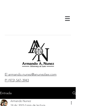
E| armando.nunez@anunezlaw.com
P| (972) 547-3943
Entrada
Armando Nunez
19 dic 2023
3 min de lectura